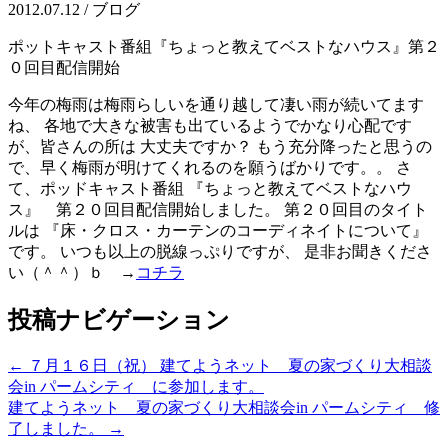
2012.07.12 / ブログ
ポットキャスト番組『ちょっと教えてベストなハウス』第２
０回目配信開始
今年の梅雨は梅雨らしいを通り越して凄い雨が続いてます
ね、 各地で大きな被害も出ているようでかなり心配です
が、皆さんの所は 大丈夫ですか？ もう充分降ったと思うの
で、早く梅雨が明けてくれるのを願うばかりです。。 さ
て、ポッドキャスト番組 『ちょっと教えてベストなハウ
ス』 第２０回目配信開始しました。 第２０回目のタイト
ルは 『床・クロス・カーテンのコーディネイトについて』
です。 いつも以上の脱線っぷりですが、 是非お聞きくださ
い（＾＾）ｂ →
コチラ
投稿ナビゲーション
←
７月１６日（祝） 建てようネット 夏の家づくり大相談
会in パームシティ に参加します。
建てようネット 夏の家づくり大相談会in パームシティ 修
了しました。
→