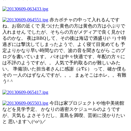
赤カボチャの中って入れるんです
ね、お宿の近くで 見つけた黄色の方は黄色の方は小ぶりで
入れません でしたが、そちらの方がメディアで良く見かけ
るのかな。 夜はBBQして、その後は海辺で酒盛り(^ ^) 十時
過ぎには撃沈してしまったようで、よく寝て目覚めても 予
定よりかなり早い時間なので、波の音を聞きながら このブ
ログを書いています。 パオは中々快適です、年配の方々に
は不評のようですが。。 人気で予約取るのが難しいみた
い。 準備頂いた担当者さんに感謝（≧∇≦） って、確か僕も
その 一人のはずなんですが。。。 まぁそこはホレ。。有難
う^ ^
今日は家プロジェクトや地中美術館
などを見学予定、 かなりの過密スケジュールのようです
が、天気も よさそうだし、直島を満喫、芸術に浸かりたい
と 思います＼(^o^)／