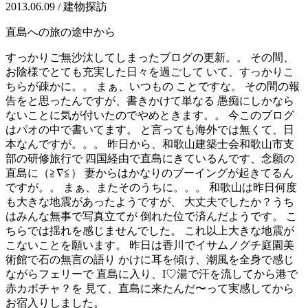
2013.06.09 / 建物探訪
直島への旅の途中から
すっかりご無沙汰してしまったブログの更新。。 その間、
お陰様でとても充実した日々を過ごして いて、すっかりこ
ちらが疎かに。。 まぁ、いつもの ことですな。 その間の報
告をと思ったんですが、書きかけて単なる 愚痴にしかなら
ないことに気が付いたのでやめときます。。 今このブログ
はパオの中で書いてます。 と言っても海外では無くて、日
本なんですが。。。 昨日から、和歌山建築士会和歌山市支
部の研修旅行で 四国経由で直島にきているんです、念願の
直島に（≧∇≦） 妻からはかなりのブーイングが起きてるん
ですが。。 まぁ、またそのうちに。。。 和歌山は昨日何度
も大きな地震があったようですが、 大丈夫でしたか？うち
はみんな無事で写真立てが 倒れた位で済んだようです。 こ
ちらでは揺れを感じませんでした。 これ以上大きな地震が
こないことを願います。 昨日は香川でイサムノグチ庭園美
術館で石の無言の語り かけに耳を傾け、潮風を全身で感じ
ながらフェリーで 直島に入り、I♡湯で汗を流してから港で
赤カボチャ？を 見て、直島に来たんだ〜って実感してから
お宿入りしました。