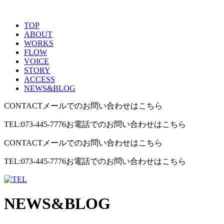
TOP
ABOUT
WORKS
FLOW
VOICE
STORY
ACCESS
NEWS&BLOG
CONTACT
メールでのお問い合わせはこちら
TEL:073-445-7776
お電話でのお問い合わせはこちら
CONTACT
メールでのお問い合わせはこちら
TEL:073-445-7776
お電話でのお問い合わせはこちら
NEWS&BLOG