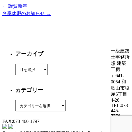
←
謹賀新年
投
冬季休暇のお知らせ
→
稿
ナ
ビ
一級建築
ゲ
アーカイブ
士事務所
ー
想 建築
ア
工房
シ
ー
〒641-
カ
0054 和
ョ
歌山市塩
イ
カテゴリー
屋5丁目
ン
ブ
4-26
カ
TEL:073-
テ
445-
7776
ゴ
FAX:073-460-1797
リ