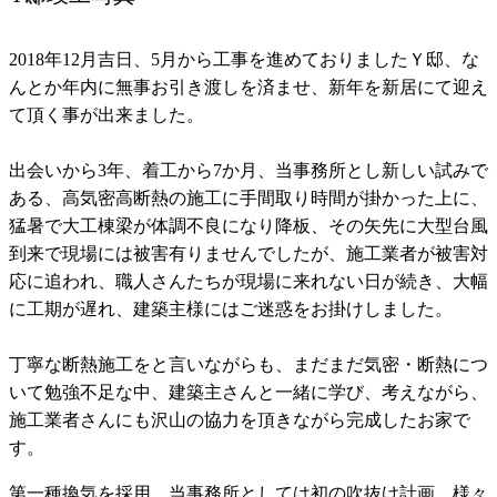
2018年12月吉日、5月から工事を進めておりましたＹ邸、な
んとか年内に無事お引き渡しを済ませ、新年を新居にて迎え
て頂く事が出来ました。
出会いから3年、着工から7か月、当事務所とし新しい試みで
ある、高気密高断熱の施工に手間取り時間が掛かった上に、
猛暑で大工棟梁が体調不良になり降板、その矢先に大型台風
到来で現場には被害有りませんでしたが、施工業者が被害対
応に追われ、職人さんたちが現場に来れない日が続き、大幅
に工期が遅れ、建築主様にはご迷惑をお掛けしました。
丁寧な断熱施工をと言いながらも、まだまだ気密・断熱につ
いて勉強不足な中、建築主さんと一緒に学び、考えながら、
施工業者さんにも沢山の協力を頂きながら完成したお家で
す。
第一種換気を採用、当事務所としては初の吹抜け計画、様々