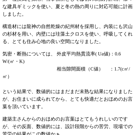
な建具ギミックを使い、夏と冬の熱の周りに対応可能に計画
しました。
構造材には龍神の自然乾燥の紀州材を採用し、内装にも沢山
の杉材を用い、内壁には珪藻土クロスを使い、呼吸してくれ
る、とても住み心地の良い空間になりました。
気密・断熱については、 外皮平均熱貫流率( Ua値)：0.6
W/(㎡・K)
相当隙間面積（C値） ：1.7(c㎡/
㎡）
という結果で、数値的にはまだまだ未熟な結果になりました
が、お住まいに成られてから、とても快適だとおほめのお言
葉を頂いています。
建築主さんからのおほめのお言葉はとてもうれしいのです
が、その反面、数値的には、設計段階からの苦労、現場での
苦労の結果がこの数値かぁ。。