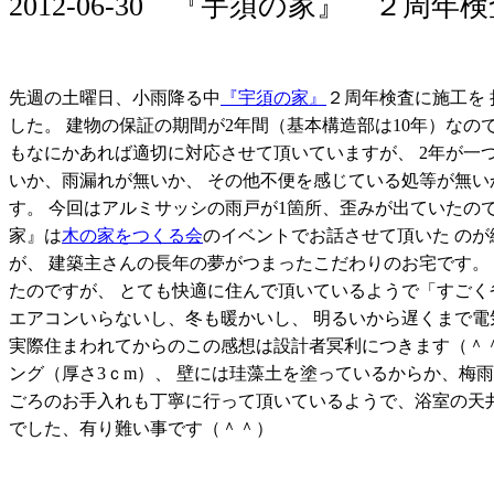
2012-06-30 『宇須の家』 ２周年
先週の土曜日、小雨降る中
『宇須の家』
２周年検査に施工を 
した。 建物の保証の期間が2年間（基本構造部は10年）なの
もなにかあれば適切に対応させて頂いていますが、 2年が一
いか、雨漏れが無いか、 その他不便を感じている処等が無い
す。 今回はアルミサッシの雨戸が1箇所、歪みが出ていたので
家』は
木の家をつくる会
のイベントでお話させて頂いた の
が、 建築主さんの長年の夢がつまったこだわりのお宅です。
たのですが、 とても快適に住んで頂いているようで「すごく
エアコンいらないし、冬も暖かいし、 明るいから遅くまで
実際住まわれてからのこの感想は設計者冥利につきます（＾
ング（厚さ3ｃm）、 壁には珪藻土を塗っているからか、梅雨
ごろのお手入れも丁寧に行って頂いているようで、浴室の天
でした、有り難い事です（＾＾）