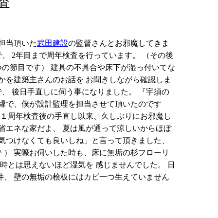
検査
担当頂いた
武田建設
の監督さんとお邪魔してきま
で、 2年目まで周年検査を行っています。 （その後
つの節目です） 建具の不具合や床下が湿っ付いてな
かを建築主さんのお話を お聞きしながら確認しま
、 後日手直しに伺う事になりました。 『宇須の
が縁で、僕が設計監理を担当させて頂いたのです
 １周年検査後の手直し以来、久しぶりにお邪魔し
省エネな家だよ、 夏は風が通って涼しいからほぼ
電気つけなくても良いしね」と言って頂きました、
＾） 実際お伺いした時も、床に無垢の杉フローリ
時とは思えないほど湿気を 感じませんでした。 日
井、 壁の無垢の桧板にはカビ一つ生えていません