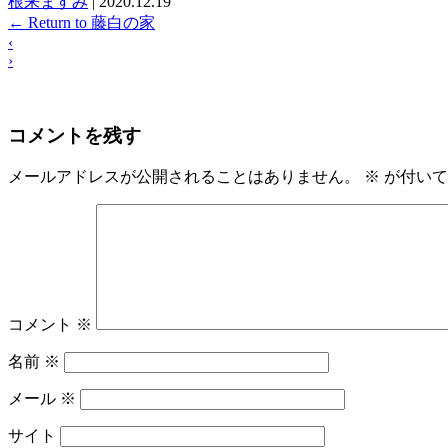
根来ますみ
|
2020.12.19
←
Return to 藤白の家
‹
›
コメントを残す
メールアドレスが公開されることはありません。
※
が付いて
コメント
※
名前
※
メール
※
サイト