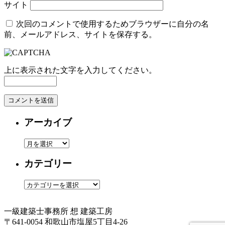
サイト
次回のコメントで使用するためブラウザーに自分の名
前、メールアドレス、サイトを保存する。
上に表示された文字を入力してください。
アーカイブ
ア
ー
カテゴリー
カ
イ
カ
ブ
テ
ゴ
一級建築士事務所
想 建築工房
リ
〒641-0054 和歌山市塩屋5丁目4-26