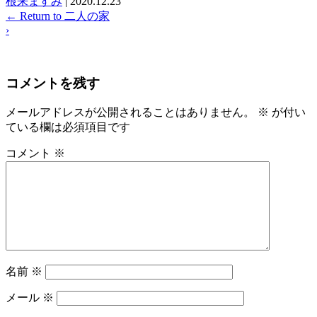
根来ますみ
|
2020.12.23
←
Return to 二人の家
›
コメントを残す
メールアドレスが公開されることはありません。
※
が付い
ている欄は必須項目です
コメント
※
名前
※
メール
※