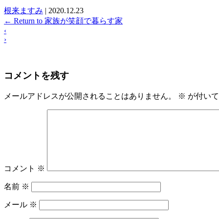
根来ますみ
|
2020.12.23
←
Return to 家族が笑顔で暮らす家
‹
›
コメントを残す
メールアドレスが公開されることはありません。
※
が付いて
コメント
※
名前
※
メール
※