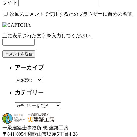
サイト
次回のコメントで使用するためブラウザーに自分の名前、
上に表示された文字を入力してください。
アーカイブ
ア
ー
カテゴリー
カ
イ
カ
ブ
テ
ゴ
リ
一級建築士事務所
想 建築工房
ー
〒641-0054 和歌山市塩屋5丁目4-26