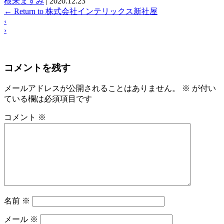
根来ますみ
|
2020.12.23
←
Return to 株式会社インテリックス新社屋
‹
›
コメントを残す
メールアドレスが公開されることはありません。
※
が付い
ている欄は必須項目です
コメント
※
名前
※
メール
※