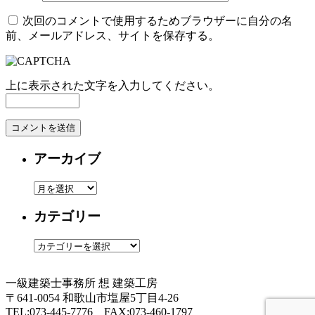
次回のコメントで使用するためブラウザーに自分の名
前、メールアドレス、サイトを保存する。
上に表示された文字を入力してください。
アーカイブ
ア
ー
カテゴリー
カ
イ
カ
ブ
テ
ゴ
一級建築士事務所
想 建築工房
リ
〒641-0054 和歌山市塩屋5丁目4-26
ー
TEL:073-445-7776 FAX:073-460-1797