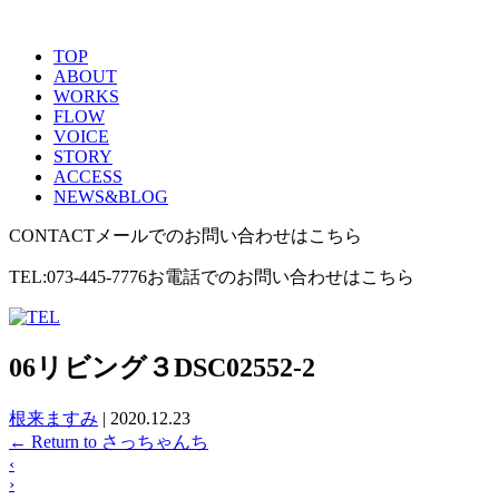
TOP
ABOUT
WORKS
FLOW
VOICE
STORY
ACCESS
NEWS&BLOG
CONTACT
メールでのお問い合わせはこちら
TEL:073-445-7776
お電話でのお問い合わせはこちら
06リビング３DSC02552-2
根来ますみ
|
2020.12.23
←
Return to さっちゃんち
‹
›