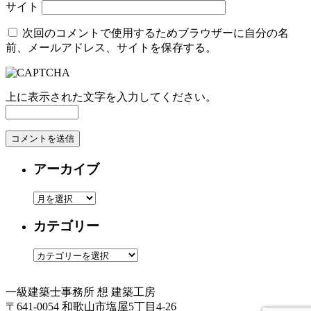
サイト
次回のコメントで使用するためブラウザーに自分の名
前、メールアドレス、サイトを保存する。
上に表示された文字を入力してください。
アーカイブ
ア
ー
カテゴリー
カ
イ
カ
ブ
テ
ゴ
一級建築士事務所
想 建築工房
リ
〒641-0054 和歌山市塩屋5丁目4-26