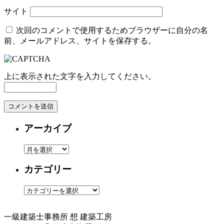
サイト
次回のコメントで使用するためブラウザーに自分の名
前、メールアドレス、サイトを保存する。
上に表示された文字を入力してください。
アーカイブ
ア
ー
カテゴリー
カ
イ
カ
ブ
テ
ゴ
一級建築士事務所
想 建築工房
リ